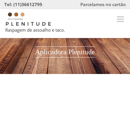
Tel: (11)36612795
Parcelamos no cartão
Toggle
naviga
Raspagem de assoalho e taco.
Aplicadora Plenitude
Raspagem de tacos assoalhos restauração piso
madeira