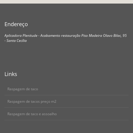
Endereço
Aplicadora Plenitude - Acabamento restauração Piso Madeira
Olavo Bilac, 95
- Santa Cecília
Links
Raspagem de taco
Raspagem de tacos preço m2
Raspagem de taco e assoalho